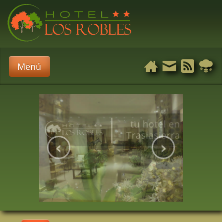
Menú
‹
›